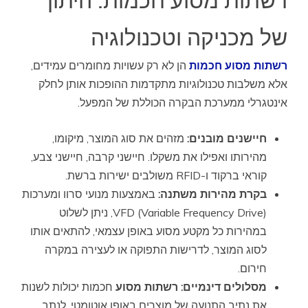
רשתות מסוע חכמות: היתוך
של מכניקה וטכנולוגיה
רשתות מסוע חכמות
הן לא רק עשויות מחומרים עמידים,
אלא משלבות טכנולוגיות מתקדמות ההופכות אותן לחלק
אינטגרלי ממערכת הבקרה הכוללת של המפעל.
חיישנים מובנים:
מזהים את סוג המוצר, מיקומו,
מהירותו ואפילו את משקלו. חיישני קרבה, חיישני צבע,
קוראי ברקוד ו-RFID משולבים ישירות ברשת.
בקרת מהירות משתנה:
באמצעות מנועי סרוו ומערכות
VFD (Variable Frequency Drive), ניתן לשלוט
במהירות כל מקטע מסוע באופן עצמאי, להתאים אותו
לסוג המוצר, לדרישות התפוקה או לעצירה במקרה
חירום.
מסלולים דינמיים:
רשתות מסוע
חכמות יכולות לשנות
את נתיב התנועה של מוצרים באופן אוטומטי, לנתב