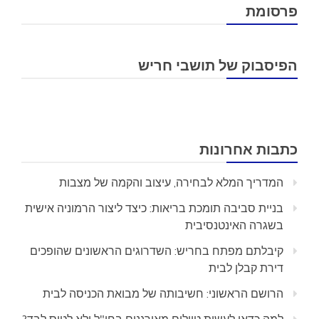
פרסומת
הפיסבוק של תושבי חריש
כתבות אחרונות
המדריך המלא לבחירה, עיצוב והקמה של מצבות
בניית סביבה תומכת בריאות: כיצד ליצור הרמוניה אישית
בשגרה האינטנסיבית
קיבלתם מפתח בחריש: השדרוגים הראשונים שהופכים
דירת קבלן לבית
הרושם הראשוני: חשיבותה של מבואת הכניסה לבית
למה כדאי לעשות טיולים מאורגנים בחו"ל ולא לטוס לבד?