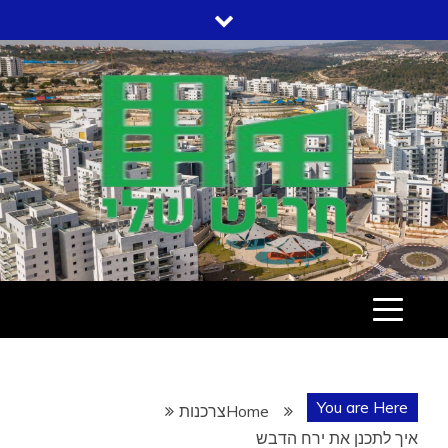
Ski
t
conten
עמוד הבית שלי בחריש
חריש שלי
You are Here
Home
צרכנות
איך לתכנן את ירח הדבש