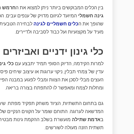
בין הכלים המבוקשים ביותר ניתן למצוא את ה
חרמש נ
גינה חשמלי
המיועד לגיזום מדויק של ענפים עבים. הכ
שהופך את ה
כלים חשמליים לגינה
לבחירה הטבעית ע
מעיד על מקצועיות ועל כבוד לסביבה ולדיירים.
כלי גינון ידניים ואביזרים
למרות הקידמה, הדיוק הסופי תמיד יתבצע עם
כלי גינו
עדין של צמחי תבלין, ניקוי ערוגות או עיצוב שיחים פיסו
העצים מבלי לסכן את הצוות ומבלי לפגוע במבנה הפיזי
ומחלות לצמח ומאפשר לו להתפתח בצורה בריאה.
גם בתחום התשתיות, הציוד משחק תפקיד מפתח. שימ
המדשאה לערוגה. התוחם שומר על הקווים הנקיים של ה
ב
אדמת שתילה
מועשרת בשלב ההקמת גינות מבטיחה 
תשתית הזנה מעולה לשורשים.