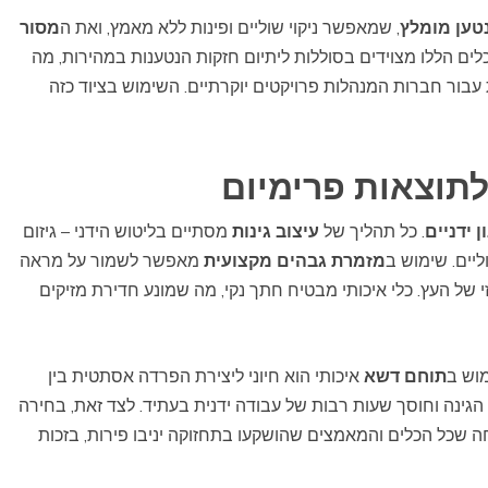
טען מומלץ
, שמאפשר ניקוי שוליים ופינות ללא מאמץ, ואת ה
מסור
לים הללו מצוידים בסוללות ליתיום חזקות הנטענות במהירות, מה
בור חברות המנהלות פרויקטים יוקרתיים. השימוש בציוד כזה
 לתוצאות פרימיום
ן ידניים
. כל תהליך של
עיצוב גינות
מסתיים בליטוש הידני – גיזום
ליים. שימוש ב
מזמרת גבהים מקצועית
מאפשר לשמור על מראה
 של העץ. כלי איכותי מבטיח חתך נקי, מה שמונע חדירת מזיקים
וש ב
תוחם דשא
איכותי הוא חיוני ליצירת הפרדה אסתטית בין
גינה וחוסך שעות רבות של עבודה ידנית בעתיד. לצד זאת, בחירה
שכל הכלים והמאמצים שהושקעו בתחזוקה יניבו פירות, בזכות