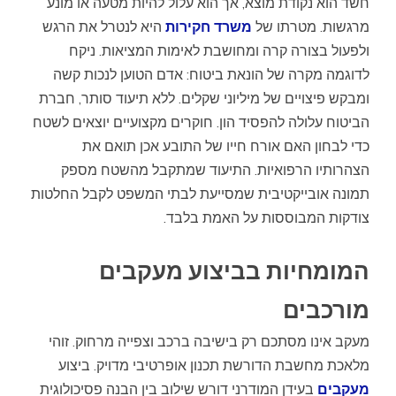
חשד הוא נקודת מוצא, אך הוא עלול להיות מטעה או מונע
מרגשות. מטרתו של
משרד חקירות
היא לנטרל את הרגש
ולפעול בצורה קרה ומחושבת לאימות המציאות. ניקח
לדוגמה מקרה של הונאת ביטוח: אדם הטוען לנכות קשה
ומבקש פיצויים של מיליוני שקלים. ללא תיעוד סותר, חברת
הביטוח עלולה להפסיד הון. חוקרים מקצועיים יוצאים לשטח
כדי לבחון האם אורח חייו של התובע אכן תואם את
הצהרותיו הרפואיות. התיעוד שמתקבל מהשטח מספק
תמונה אובייקטיבית שמסייעת לבתי המשפט לקבל החלטות
צודקות המבוססות על האמת בלבד.
המומחיות בביצוע מעקבים
מורכבים
מעקב אינו מסתכם רק בישיבה ברכב וצפייה מרחוק. זוהי
מלאכת מחשבת הדורשת תכנון אופרטיבי מדויק. ביצוע
מעקבים
בעידן המודרני דורש שילוב בין הבנה פסיכולוגית