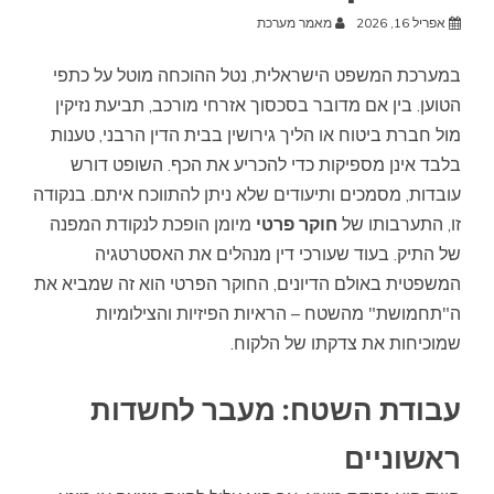
אפריל 16, 2026
מאמר מערכת
במערכת המשפט הישראלית, נטל ההוכחה מוטל על כתפי
הטוען. בין אם מדובר בסכסוך אזרחי מורכב, תביעת נזיקין
מול חברת ביטוח או הליך גירושין בבית הדין הרבני, טענות
בלבד אינן מספיקות כדי להכריע את הכף. השופט דורש
עובדות, מסמכים ותיעודים שלא ניתן להתווכח איתם. בנקודה
זו, התערבותו של
חוקר פרטי
מיומן הופכת לנקודת המפנה
של התיק. בעוד שעורכי דין מנהלים את האסטרטגיה
המשפטית באולם הדיונים, החוקר הפרטי הוא זה שמביא את
ה"תחמושת" מהשטח – הראיות הפיזיות והצילומיות
שמוכיחות את צדקתו של הלקוח.
עבודת השטח: מעבר לחשדות
ראשוניים