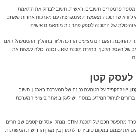
ל מספר פרמטרים חשובים. ראשית, חשוב לבדוק את התאמת
יש לוודא שהתוכנה מאפשרת אינטגרציה עם מערכות אחרות שאתם
 והיכולת של התוכנה לספק פתרונות מותאמים אישית.
רת התוכנה. האם הם מציעים הדרכה וליווי בתהליך ההטמעה? האם
קיימות אפשרויות חבילה גמישות שתואמות את התקציב של העסק הקטן? בחירת תוכנת CRM נכונה יכולה לעשות את
ם.
, יש להקפיד על הטמעה נכונה של המערכת בארגון. חשוב
רורים לניהול המידע. בנוסף, יש לעקוב אחר ביצועי המערכת
התאמה מתמדת והיצמדות לטכנולוגיה הן חלק בלתי נפרד מתפעול חכם של תוכנת CRM. מנהלי עסקים קטנים שבוחרים
ים את עצמם במקום טוב יותר לתמרן בין מגוון הדרישות המשתנות