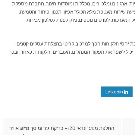
 עסקיות, ארגונים ומלכ"רים, מכללות ומוסדות חינוך. החברה מספקת
עה שירות מעטפת מלא הכולל אפיון, תכנון, פיתוח והטמעה.
המערכות. לפרטים נוספים, ניתן לפנות לטלפון מכירות:
כת יחסי הלקוחות הפך למרכיב קריטי בהצלחת עסקים קטנים.
כת CRM מתקדמת כמו ZebraCRM בעסק יכול לשפר את תפקוד המנהלים, העובדים והלקוחות כאחד, ובכך
Linkedin
החלפת מנוע יונדאי i20 – בדיקת גיר ומוסך מיזוג אוויר