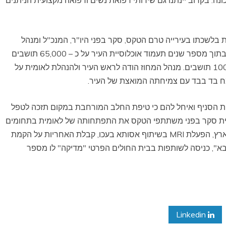
בלשכתו בעירייה טרם הטקס, סקר בפני היו"ר, המנכ"ל ומנהל
המחוז את התפתחותה העתידית של חריש והבהיר כי בתוך מספר שנים תעמוד אוכלוסיית העיר על כ – 65,000 תושבים
ובעשור הקרוב תצמח העיר עד למספר שיא של 100,000 תושבים. מנהל המחוז הודה לראש העיר ולהנהלת לאומית על
ח בד בבד עם צמיחתה המואצת של העיר.
ות הסניף ואיחל להם כי טיפת החלב המורחבת במקום תזכה לטפל
ומית סקר בפני משתתפי הטקס את התפתחותה של לאומית בתחומים
שונים וביניהם – הקמת מרכז רפואי גריאטרי במרכז הארץ, הפעלת MRI בשיתוף אסותא בעכו, קבלת האחריות על הקמת
א", כניסה לשותפות בבית החולים הפרטי "מדיקה" לו מספר
Linkedin