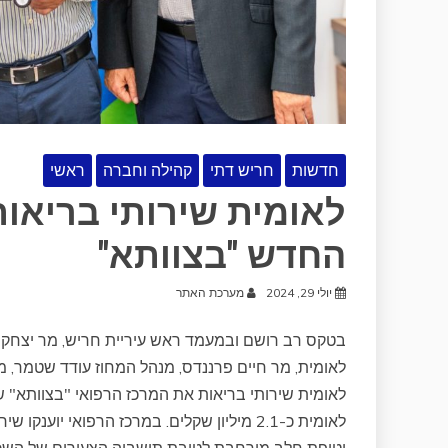
חדשות
חריש דתי
קהילה וחברה
ראשי
לאומית שירותי בריאו
החדש "בצוותא"
יולי 29, 2024
מערכת האתר
בטקס רב רושם ובמעמד ראש עיריית חריש, מר יצחק קש
לאומית, מר חיים פרננדס, מנהל המחוז עודד שטמר, מ
לאומית שירותי בריאות את המרכז הרפואי "בצוותא" ש
לאומית כ-2.1 מיליון שקלים. במרכז הרפואי י
וטיפת חלב מורחבת לטובת תושביה הצעירים של השכונה