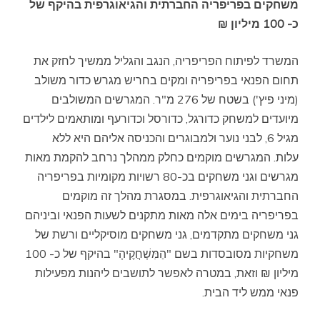
משחקים בפריפריה החברתית והגיאוגרפית בהיקף של
כ- 100 מיליון ₪
המשרד לפיתוח הפריפריה, הנגב והגליל ממשיך לחזק את
תחום הפנאי בפריפריה ומקים בחריש מגרש כדור משולב
(מיני פיץ') בשטח של 276 מ"ר. המגרשים המשולבים
מיועדים למשחק כדורגל, כדורסל וכדורעף ומותאמים לילדים
מגיל 6, לבני נוער ולמבוגרים והכניסה אליהם היא ללא
עלות. המגרשים מוקמים כחלק ממהלך נרחב להקמת מאות
מגרשים וגני משחקים בכ-80 רשויות מקומיות בפריפריה
החברתית והגיאוגרפית. במסגרת מהלך זה מוקמים
בפריפריה בימים אלה מאות מתקנים לשעות הפנאי וביניהם
גני משחקים מתקדמים, גני משחקים מוסיקליים ורשת של
משחקיות מסובסדות בשם "הַמִּשְׁחֲקֶיהָ" בהיקף של כ- 100
מיליון ₪ וזאת, במטרה לאפשר לתושבים ליהנות מפעילות
פנאי ממש ליד הבית.