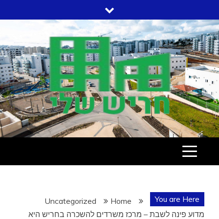
Ski
t
conten
עמוד הבית שלי בחריש
חריש שלי
You are Here
Uncategorized
Home
מדוע פינה לשבת – מרכז משרדים להשכרה בחריש היא