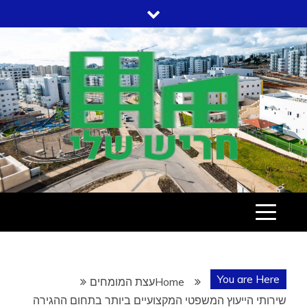
Ski
t
conten
עמוד הבית שלי בחריש
חריש שלי
You are Here
Home
עצת המומחים
שירותי הייעוץ המשפטי המקצועיים ביותר בתחום ההגירה