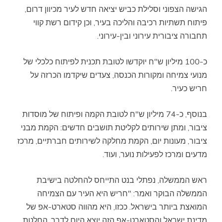
הגישה הצפוני וסלילת כביש יציאה חדש לעיר מכיוון דרום,
פיתוח תשתיות רכיבה והליכה בעיר, וכן קידום רשת קווי
תחבורה ציבורית עירוני ובין-עירוני.
כ-100 מיליון ש"ח יוקדשו לטובת תכנית לפיתוח כלכלי של
מנועי צמיחה ומקורות הכנסה, צעדים שיקדמו הכרזה על
חריש כעיר.
בנוסף, כ-74 מיליון ש"ח לטובת הקמה ופיתוח של מוסדות
ציבור, ומתן שירותים לקליטת תושבים חדשים: הקמת מבני
ציבור, מעונות יום, הקמת מחלקה לשירותים חברתיים, מרכז
מדעים ומרכז לפעילות נוער, ועוד.
ראש הממשלה, נפתלי בנט התייחס להחלטה בישיבת
הממשלה הבוקר ואמר: "חריש היא העיר עם הצמיחה
המואצת ביותר בישראל. ככזו, היא מהווה סטארט-אפ של
מדינת ישראל והסטארט-אפ הזה יוצא היום לדרך. החלטת