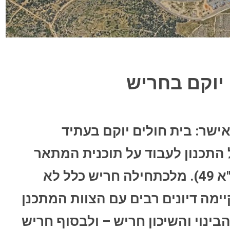
 יוקם בחריש
שר: בית חולים יוקם בעתיד
201 החל מנהל התכנון לעבוד על תוכנית המתאר
הארצית למוסדות בריאות (תמ"א 49). מלכתחילה חריש כלל לא
יימה דיונים רבים עם הצוות המתכנן
ינוי והשיכון חריש – ולבסוף חריש