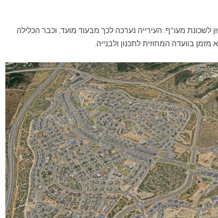
מת בית החולים הוא 90 דונם מצפון לשכונת מעו"ף. העירייה נערכה לכך מבעוד מועד, וכבר הכלילה
ן בוועדה המחוזית לתכנון ולבנייה.